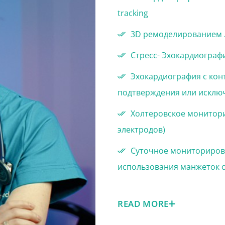
tracking
3D ремоделированием л
Стресс- Эхокардиограф
Эхокардиография с кон
подтверждения или исклю
Холтеровское мониторир
электродов)
Суточное мониторирова
использования манжеток от
READ MORE