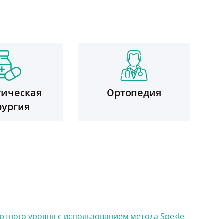
тическая
Ортопедия
рургия
ртного уровня с использованием метода Spekle