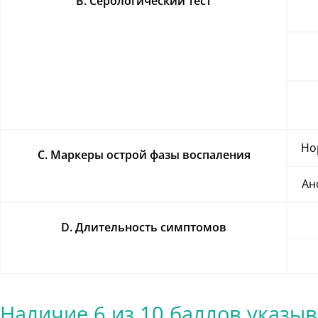
B. Серологический тест
Но
C. Маркеры острой фазы воспаления
Ан
D. Длительность симптомов
Наличие 6 из 10 баллов указы