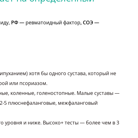
тиду,
РФ —
ревматоидный фактор
, СОЭ —
ипуханием) хотя бы одного сустава, который не
рой или псориазом.
ные, коленные, голеностопные. Малые суставы —
 2-5 плюснефаланговые, межфаланговый
 уровня и ниже. Высоко+ тесты — более чем в 3