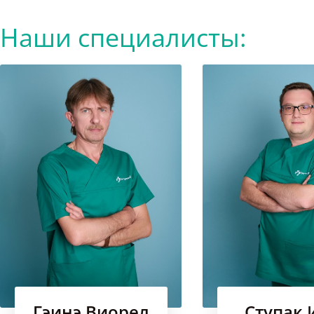
Facebook
Наши специалисты:
Instagram
Youtube
Гэинэ Виорел
Ступак 