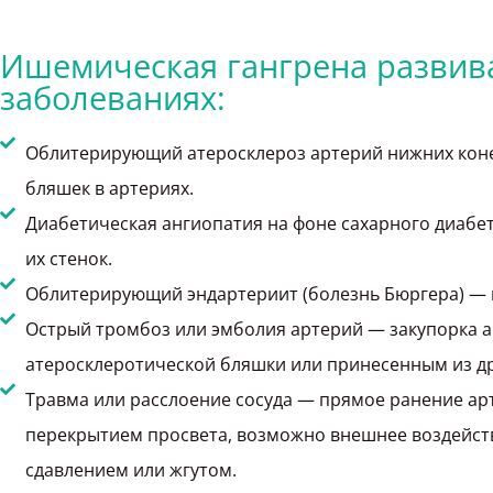
Ишемическая гангрена развив
заболеваниях:
Облитерирующий атеросклероз артерий нижних коне
бляшек в артериях.
Диабетическая ангиопатия на фоне сахарного диабет
их стенок.
Облитерирующий эндартериит (болезнь Бюргера) — в
Острый тромбоз или эмболия артерий — закупорка а
атеросклеротической бляшки или принесенным из др
Травма или расслоение сосуда — прямое ранение ар
перекрытием просвета, возможно внешнее воздейств
сдавлением или жгутом.