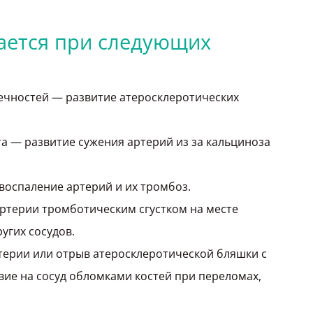
ается при следующих
чностей — развитие атеросклеротических
а — развитие сужения артерий из за кальциноза
оспаление артерий и их тромбоз.
ртерии тромботическим сгустком на месте
угих сосудов.
терии или отрыв атеросклеротической бляшки с
ие на сосуд обломками костей при переломах,