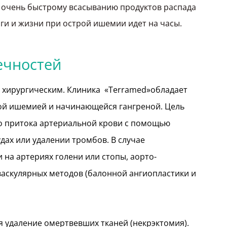
 очень быстрому всасыванию продуктов распада
оги и жизни при острой ишемии идет на часы.
ечностей
 хирургическим. Клиника «Terramed»обладает
й ишемией и начинающейся гангреной. Цель
о притока артериальной крови с помощью
дах или удалении тромбов. В случае
на артериях голени или стопы, аорто-
аскулярных методов (балонной ангиопластики и
я удаление омертвевших тканей (некрэктомия).