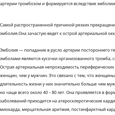
артерии тромбозом и формируется вследствие эмболии и
Самой распространенной причиной резких прекращений
эмболия.Она зачастую ведет к острой артериальной ок
Эмболия — попадание в русло артерии постороннего тел
эмболами являются кусочки организованного тромба, с
Острая артериальная непроходимость периферических 
женщин, чем у мужчин. Это связано с тем, что женщин
длительность жизни у них значительно больше чем муж
но чаще всего около 40 – 80 лет. Она проявляется в ф
заболеваний приходится на атеросклеротические кардио
миокарда, мерцательная аритмия, постинфарктный кард