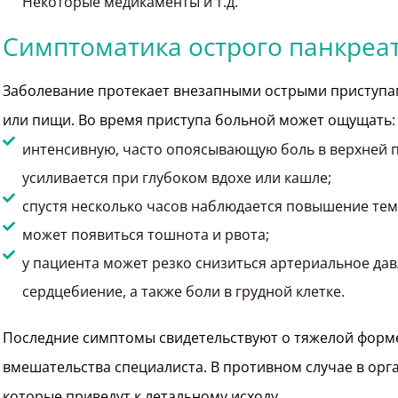
Некоторые медикаменты и т.д.
Симптоматика острого панкреа
Заболевание протекает внезапными острыми приступам
или пищи. Во время приступа больной может ощущать:
интенсивную, часто опоясывающую боль в верхней п
усиливается при глубоком вдохе или кашле;
спустя несколько часов наблюдается повышение тем
может появиться тошнота и рвота;
у пациента может резко снизиться артериальное да
сердцебиение, а также боли в грудной клетке.
Последние симптомы свидетельствуют о тяжелой форм
вмешательства специалиста. В противном случае в орг
которые приведут к летальному исходу.