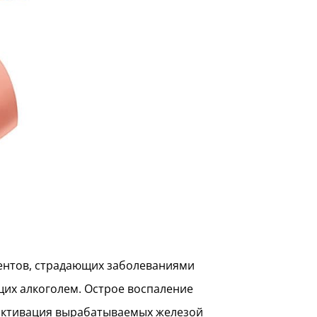
иентов, страдающих заболеваниями
их алкоголем. Острое воспаление
 активация вырабатываемых железой