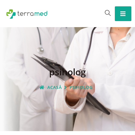
psiholog
ACASĂ
PSIHOLOG