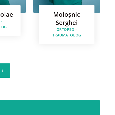
colae
Moloşnic
Serghei
 -
LOG
ORTOPED -
TRAUMATOLOG