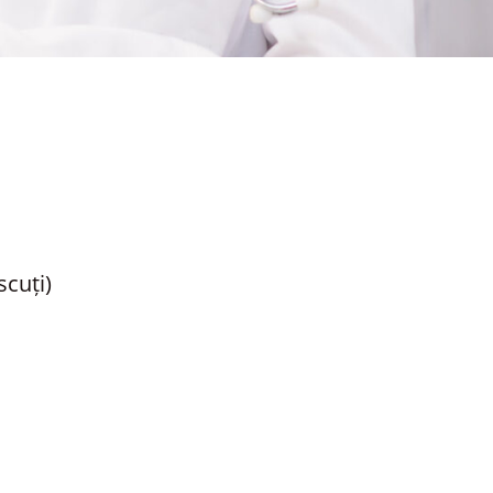
cuți)