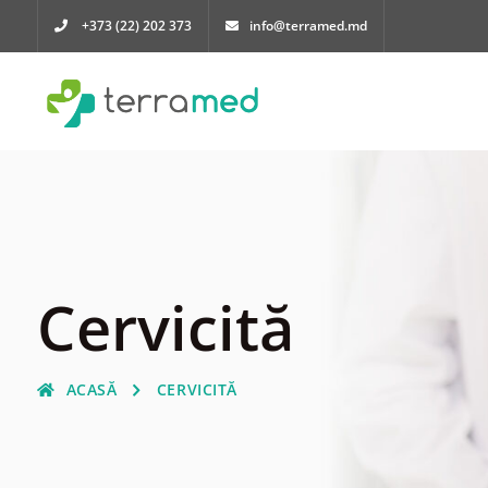
+373 (22) 202 373
info@terramed.md
Cervicită
ACASĂ
CERVICITĂ