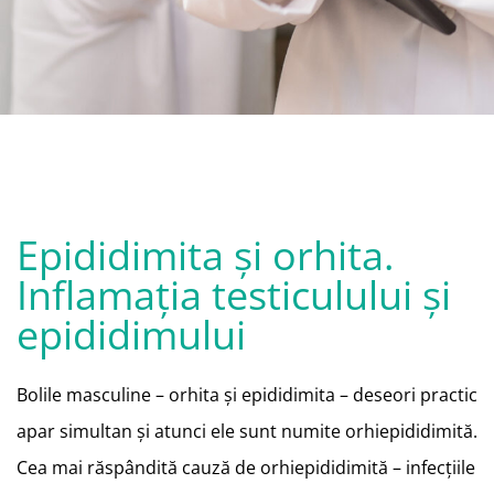
Epididimita şi orhita.
Inflamaţia testiculului şi
epididimului
Bolile masculine – orhita şi epididimita – deseori
practic
apar simultan şi atunci ele sunt numite orhiepididimită.
Cea mai
răspândită cauză de orhiepididimită – infecţiile