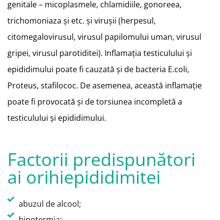
genitale – micoplasmele,
chlamidiile, gonoreea,
trichomoniaza şi etc. şi viruşii (herpesul,
citomegalovirusul, virusul papilomului uman, virusul
gripei, virusul
parotiditei). Inflamaţia testiculului şi
epididimului poate fi cauzată şi de bacteria E.coli,
Proteus, stafilococ.
De asemenea, această inflamaţie
poate fi provocată şi de torsiunea incompletă a
testiculului şi epididimului.
Factorii predispunători
ai orihiepididimitei
abuzul de alcool;
hipotermia;