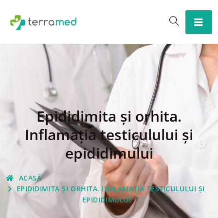
Epididimita şi orhita.
Inflamaţia testiculului şi
epididimului
ACASĂ
EPIDIDIMITA ŞI ORHITA. INFLAMAŢIA TESTICULULUI ŞI
EPIDIDIMULUI