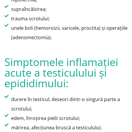
supraîncălzirea;
trauma scrotului;
unele boli (hemoroizii, varicele, proctita) şi operaţiile
(adenomectomia).
Simptomele inflamaţiei
acute a testiculului şi
epididimului:
durere în testicul, deseori dintr-o singură parte a
scrotului;
edem, înroşirea pielii scrotului;
mărirea, afecţiunea bruscă a testiculului;